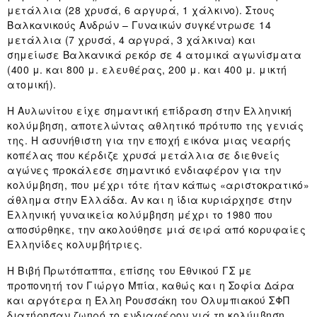
μετάλλια (28 χρυσά, 6 αργυρά, 1 χάλκινο). Στους
Βαλκανικούς Ανδρών – Γυναικών συγκέντρωσε 14
μετάλλια (7 χρυσά, 4 αργυρά, 3 χάλκινα) και
σημείωσε Βαλκανικά ρεκόρ σε 4 ατομικά αγωνίσματα
(400 μ. και 800 μ. ελευθέρας, 200 μ. και 400 μ. μικτή
ατομική).
Η Αυλωνίτου είχε σημαντική επίδραση στην Ελληνική
κολύμβηση, αποτελώντας αθλητικό πρότυπο της γενιάς
της. Η ασυνήθιστη για την εποχή εικόνα μιας νεαρής
κοπέλας που κέρδιζε χρυσά μετάλλια σε διεθνείς
αγώνες προκάλεσε σημαντικό ενδιαφέρον για την
κολύμβηση, που μέχρι τότε ήταν κάπως «αριστοκρατικό»
άθλημα στην Ελλάδα. Αν και η ίδια κυριάρχησε στην
Ελληνική γυναικεία κολύμβηση μέχρι το 1980 που
αποσύρθηκε, την ακολούθησε μιά σειρά από κορυφαίες
Ελληνίδες κολυμβήτριες.
Η Βιβή Πρωτόπαππα, επίσης του Εθνικού ΓΣ με
προπονητή τον Γιώργο Μπία, καθώς και η Σοφία Δάρα
και αργότερα η Έλλη Ρουσσάκη του Ολυμπιακού ΣΦΠ
διατήρησαν ζωηρό το ενδιαφέρον γιά τη κολύμβηση