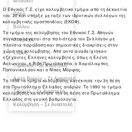
Μπάσκετ
Ο Εθνικός Γ.Σ. είχε κολυμβητικό τμήμα από τη δεκαετία
Πάλη
του ’20 και υπήρξε μεταξύ των ιδρυτικών συλλόγων της
κολυμβητικής ομοσπονδίας (ΕΚΟΦ).
Βόλλευ
Το τμήμα της κολύμβησης του Εθνικού Γ.Σ. Αθηνών
συγκαταλέγεται στα παλιότερα του Συλλόγου με
Πυγμαχία
πλούσια παράδοση και σημαντικές διακρίσεις στον
χώρο της κολύμβησης. Από αυτό αναδείχτηκαν
Στίβος
εξέχοντες Έλληνες κολυμβητές, όπως η Ελένη
Αυλωνίτου, η Βιβή Πρωτόπαππα, ο Χαράλαμπος
Ξιφασκία – Σε Αναστολή
Παπανικολάου και ο Νίκος Μόρφης.
Άρση Bαρών – Σε Αναστολή
Το 1959 το τμήμα κολύμβησης κατέκτησε την 3η θέση
στο Πρωτάθλημα Ελλάδος ανδρών. Το 1990 το τμήμα
Τζούντο – Σε Αναστολή
κολύμβησης κατέκτησε την 3η θέση στο Πρωτάθλημα
Ελλάδος στη γενική βαθμολογία.
Κολύμβηση – Σε Αναστολή
Πακέτα
Γυμναστικής
Χορηγοί