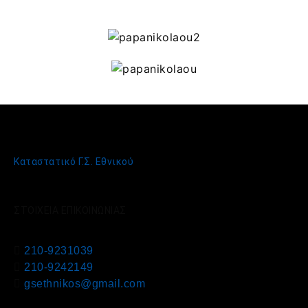
Καταστατικό Γ.Σ. Εθνικού
ΣΤΟΙΧΕΙΑ ΕΠΙΚΟΙΝΩΝΙΑΣ
210-9231039
210-9242149
gsethnikos@gmail.com