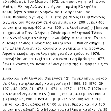
ελευθέρας). Τον Μάρτιο 1972, με προπονητή το Γιώργο
Μπία, η Ελένη Αυλωνίτου έγινε η πρώτη Ελληνίδα
κολυμβήτρια που εξασφάλισε την πρόκριση σε
Ολυμπιακούς αγώνες. Συμμετείχε στους Ολυμπιακούς
αγώνες του Μονάχου σε 4 αγωνίσματα (200 μ. και 400
μ. μικτή ατομική, 400 μ. και 800 μ. ελευθέρας).[4] Εκείνη
τη χρονιά ο Πανελλήνιος Σύνδεσμος Αθλητικού Τύπου
την ανακήρυξε καλύτερη κολυμβήτρια του 1972. Το 1973
ο Πανελλήνιος Σύνδεσμος Αθλητικού Τύπου ανακήρυξε
την Ελένη Αυλωνίτου κορυφαία αθλήτρια της χρονιάς.
Αφού διέκοψε την κολύμβηση γιά ένα χρόνο το 1976,
επανήλθε με επιτυχία στην αγωνιστική δράση το 1977,
βελτιώνοντας τα πανελλήνια ρεκόρ της 12 φορές ως το
1980.
Συνολικά η Αυλωνίτου σημείωσε 121 πανελλήνια ρεκόρ
σε όλες τις ηλικιακές κατηγορίες (3-1969, 13-1970, 29-
1971, 42-1972, 21-1973, 1-1974, 4-1977, 1-1978, 7-1979) σε
7 ατομικά αγωνίσματα (100 μ., 200 μ., 400 μ. και 800 μ.
ελευθέρας, 200 μ. και 400 μ. μικτή ατομική και 100 μ.
ύπτιο) και 2 ομαδικά (4 Χ 100 μ. ελευθέρας και 4 Χ 100
μ. μικτή ομαδική). Στο Εθνικό πρωτάθλημα κατέκτησε 35