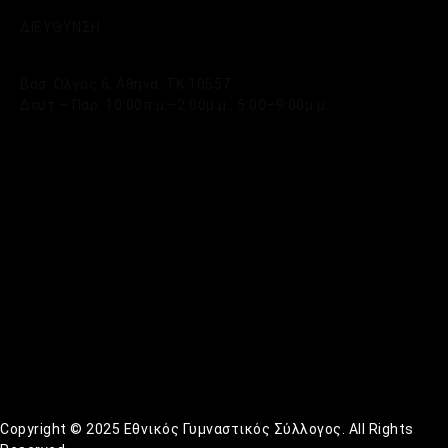
ΔΙΕΥΘΥΝΣΗ
Βασ. Όλγας 6, Αθήνα, ΤΚ 10557
Δευτ – Παρ: 10:00π.μ.–2:00μ.μ., 5:00–9:00μ.μ.
Copyright © 2025 Εθνικός Γυμναστικός Σύλλογος. All Rights