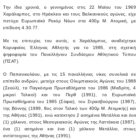
Την ίδια χρονιά, ο γεννημένος στις 22 Μαϊου του 1969
Χαράλαμπος, στο Ηράκλειο και τους Βαλκανικούς αγώνες, είχε
πετύχει Ευρωπαϊκό Ρεκόρ Νέων στα 400μ Μ. Ατομική, με
επίδοση 4.30.77.
Με τις επιτυχίες του αυτές, ο Χαράλαμπος, αναδείχτηκε
Κορυφαίος Έλληνας Αθλητής για το 1985, στη σχετική
ψηφοφορία του Πανελλήνιου Συνδέσμου Αθλητικού Τύπου
(ΠΣΑΤ).
Ο Παπανικολάου, με τις 15 πανελλήνιες νίκες συνολικά σε
επίπεδο ανδρών, μετείχε στους Ολυμπιακούς Αγώνες του 1988
(Σεούλ), τα Παγκόσμια Πρωταθλήματα του 1986 (Μαδρίτη, 4
μικροί Τελικοί) και του Περθ (1991), τα Ευρωπαϊκά
Πρωταθλήματα του 1985 (Σόφια), του Στρασβούργου (1987),
της Βόννης (1989, 8ος στον Τελικό των 400μ Μ. Ατομικής) και
της Αθήνας (1991), ενώ κατέκτησε 2 ασημένια Μετάλλια και ένα
(1) χάλκινο, στους Μεσογειακούς Αγώνες της Λαττάκεια (1987),
ένα (1) ασημένιο και ένα (1) χάλκινο Μετάλλιο, στους
αντίστοιχους της Αθήνας (1991).