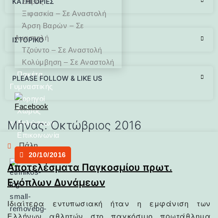
KΑΤΗΓΟΡΊΕΣ
Στίβος
Ξιφασκία – Σε Αναστολή
Άρση Bαρών – Σε
Αναστολή
ΙΣΤΟΡΙΚΌ
Τζούντο – Σε Αναστολή
Κολύμβηση – Σε Αναστολή
Πακέτα
PLEASE FOLLOW & LIKE US
Γυμναστικής
Χορηγοί
Χώρος
Μήνας:
Οκτώβριος 2016
εκδηλώσεων
Επικοινωνία
Πάλη
20/10/2016
Αποτελέσματα Παγκοσμίου πρωτ.
Ενόπλων Δυνάμεων
Ιδιαίτερα εντυπωσιακή ήταν η εμφάνιση των
Ελλήνων αθλητών στο παγκόσμιο πρωτάθλημα