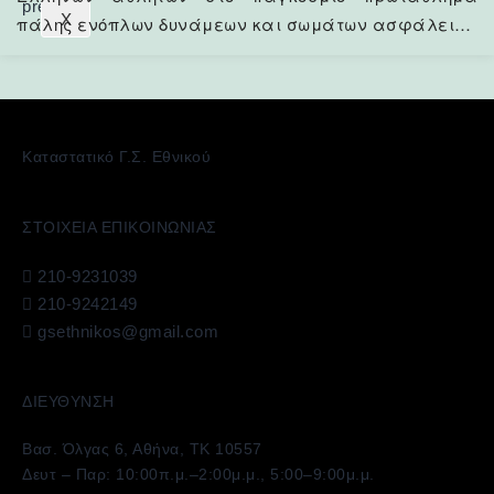
X
πάλης ενόπλων δυνάμεων και σωμάτων ασφάλειας
που διεξήχθη στα Σκόπια από 26 έως 28/7/2016 με
αυτή των αθλητών του Ε.Γ.Σ. να ξεχωρίζει. Οι δυο
από τους τρεις ένστολους πρωταθλητές του
συλλόγου μας μάλιστα κατάφεραν να σημειώσουν
Καταστατικό Γ.Σ. Εθνικού
την καλύτερη επίδοση από όλη την αποστολή της…
Continue reading
ΣΤΟΙΧΕΙΑ ΕΠΙΚΟΙΝΩΝΙΑΣ
210-9231039
210-9242149
gsethnikos@gmail.com
ΔΙΕΥΘΥΝΣΗ
Βασ. Όλγας 6, Αθήνα, ΤΚ 10557
Δευτ – Παρ: 10:00π.μ.–2:00μ.μ., 5:00–9:00μ.μ.