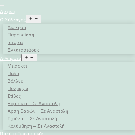
Αρχική
Open
Ο Σύλλογος
menu
Διοίκηση
Παρουσίαση
Ιστορία
Εγκαταστάσεις
Open
Αθλήματα
menu
Μπάσκετ
Πάλη
Βόλλευ
Πυγμαχία
Στίβος
Ξιφασκία – Σε Αναστολή
Άρση Bαρών – Σε Αναστολή
Τζούντο – Σε Αναστολή
Κολύμβηση – Σε Αναστολή
Πακέτα Γυμναστικής