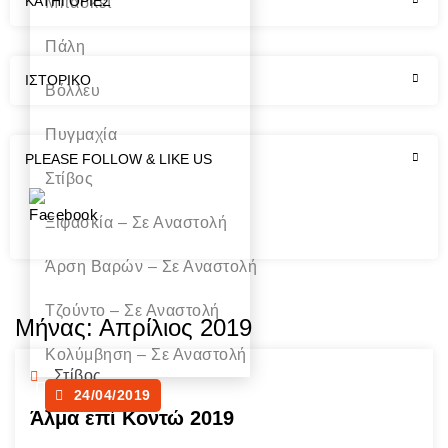
KΑΤΗΓΟΡΊΕΣ
Μπάσκετ
Πάλη
ΙΣΤΟΡΙΚΌ
Βόλλευ
Πυγμαχία
PLEASE FOLLOW & LIKE US
Στίβος
Ξιφασκία – Σε Αναστολή
Άρση Bαρών – Σε Αναστολή
Τζούντο – Σε Αναστολή
Μήνας:
Απρίλιος 2019
Κολύμβηση – Σε Αναστολή
Στίβος
Πακέτα
24/04/2019
Γυμναστικής
Άλμα επί Κοντώ 2019
Χορηγοί