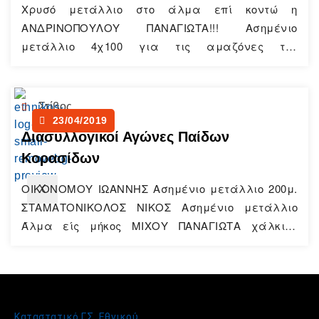
Χρυσό μετάλλιο στο άλμα επί κοντώ η
Χώρος
εκδηλώσεων
ΑΝΔΡΙΝΟΠΟΥΛΟΥ ΠΑΝΑΓΙΩΤΑ!!! Ασημένιο
Επικοινωνία
μετάλλιο 4χ100 για τις αμαζόνες του
Παναγιώτη Γιαννιτσα, ΠΕΛΤΕΚΗ ΠΕΝΥ, ΛΙΛΗ
ΓΚΑΣΡΗ, ΚΑΤΣΟΥΠΗ ΕΛΕΝΗ, ΜΠΕΚΙΡΑΚΗ ΜΑΙΡΗ!!
Στίβος
23/04/2019
Διασυλλογικοί Αγώνες Παίδων
Κορασίδων
ΟΙΚΟΝΟΜΟΥ ΙΩΑΝΝΗΣ Ασημένιο μετάλλιο 200μ.
X
ΣΤΑΜΑΤΟΝΙΚΟΛΟΣ ΝΙΚΟΣ Ασημένιο μετάλλιο
Άλμα είς μήκος ΜΙΧΟΥ ΠΑΝΑΓΙΩΤΑ χάλκινο
μετάλλιο στη σφύρα ΚΙΚΑΣ ΟΔΥΣΣΕΑΣ χάλκινο
μετάλλιο 800μ.
Καταστατικό Γ.Σ. Εθνικού