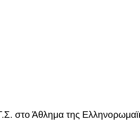
Γ.Σ. στο Άθλημα της Ελληνορωμαϊ