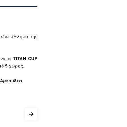
στο άθλημα της
υρνουά
TITAN CUP
ό 5 χώρες.
 Αρκουδέα