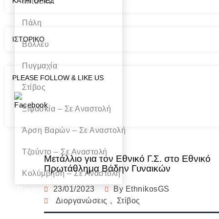
KΑΤΗΓΟΡΊΕΣ
Μπάσκετ
Πάλη
ΙΣΤΟΡΙΚΌ
Βόλλευ
Πυγμαχία
PLEASE FOLLOW & LIKE US
Στίβος
Ξιφασκία – Σε Αναστολή
Άρση Bαρών – Σε Αναστολή
Τζούντο – Σε Αναστολή
Μετάλλιο για τον Εθνικό Γ.Σ. στο Εθνικό
Πρωτάθλημα Βάδην Γυναικών
Κολύμβηση – Σε Αναστολή
23/01/2023
By
EthnikosGS
Πακέτα
Διοργανώσεις
,
Στίβος
Γυμναστικής
Χορηγοί