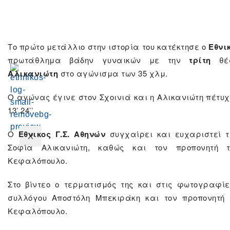
Χώρος
εκδηλώσεων
Επικοινωνία
Το πρώτο μετάλλιο στην ιστορία του κατέκτησε ο
Εθνικ
πρωτάθλημα βάδην γυναικών με την
τρίτη
θέ
Αλικανιώτη
στο αγώνισμα των 35 χλμ.
Ο αγώνας έγινε στον Σχοινιά και η Αλικανιώτη πέτυχ
13’ 24’’.
Ο
Εθνικος Γ.Σ. Αθηνών
συγχαίρει και ευχαριστεί τ
X
Σοφία Αλικανιώτη, καθώς και τον προπονητή 
Κεφαλόπουλο.
Στο βίντεο ο τερματισμός της και στις φωτογραφίε
συλλόγου Αποστόλη Μπεκιράκη και τον προπονητή
Κεφαλόπουλο.