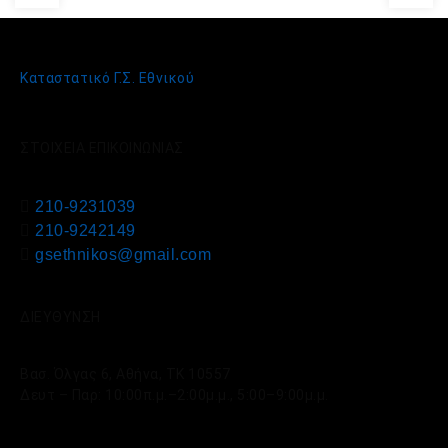
Καταστατικό Γ.Σ. Εθνικού
ΣΤΟΙΧΕΙΑ ΕΠΙΚΟΙΝΩΝΙΑΣ
210-9231039
210-9242149
gsethnikos@gmail.com
ΔΙΕΥΘΥΝΣΗ
Βασ. Όλγας 6, Αθήνα, ΤΚ 10557
Δευτ – Παρ: 10:00π.μ.–2:00μ.μ., 5:00–9:00μ.μ.