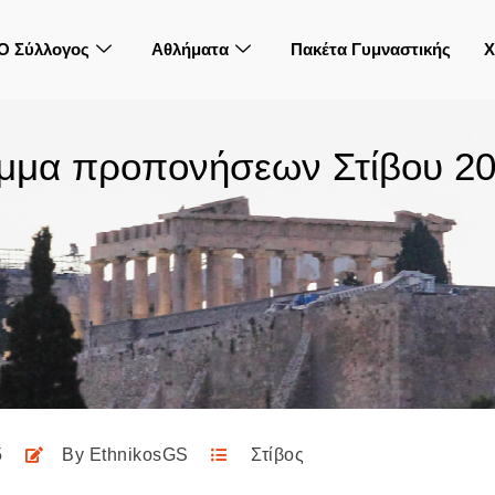
Ο Σύλλογος
Αθλήματα
Πακέτα Γυμναστικής
Χ
μμα προπονήσεων Στίβου 20
5
By
EthnikosGS
Στίβος