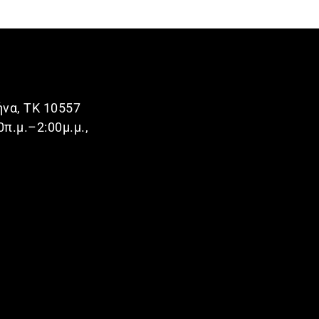
ήνα, ΤΚ 10557
0π.μ.–2:00μ.μ.,