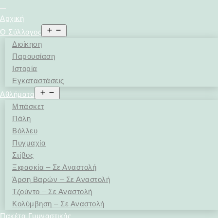
Αρχική
Open
Ο Σύλλογος
menu
Διοίκηση
Παρουσίαση
Ιστορία
Εγκαταστάσεις
Open
Αθλήματα
menu
Μπάσκετ
Πάλη
Βόλλευ
Πυγμαχία
Στίβος
Ξιφασκία – Σε Αναστολή
Άρση Bαρών – Σε Αναστολή
Τζούντο – Σε Αναστολή
Κολύμβηση – Σε Αναστολή
Πακέτα Γυμναστικής