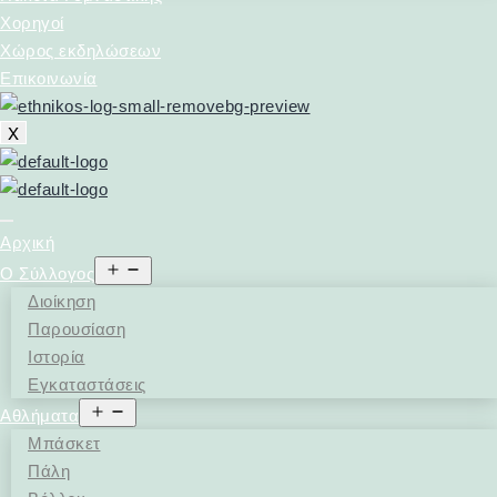
Χορηγοί
Χώρος εκδηλώσεων
Επικοινωνία
X
Αρχική
Open
Ο Σύλλογος
menu
Διοίκηση
Παρουσίαση
Ιστορία
Εγκαταστάσεις
Open
Αθλήματα
menu
Μπάσκετ
Πάλη