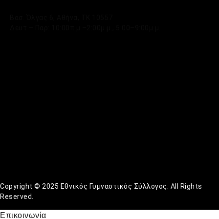
Βασ. Όλγας 6, Αθήνα, ΤΚ 10557
Δευτ – Παρ: 10:00π.μ.–2:00μ.μ., 5:00–9:00μ.μ.
Copyright © 2025 Εθνικός Γυμναστικός Σύλλογος. All Rights
Reserved.
Επικοινωνία