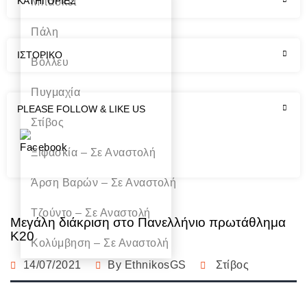
KΑΤΗΓΟΡΊΕΣ
Μπάσκετ
Πάλη
ΙΣΤΟΡΙΚΌ
Βόλλευ
Πυγμαχία
PLEASE FOLLOW & LIKE US
Στίβος
Ξιφασκία – Σε Αναστολή
Άρση Bαρών – Σε Αναστολή
Τζούντο – Σε Αναστολή
Μεγάλη διάκριση στο Πανελλήνιο πρωτάθλημα
Κ20
Κολύμβηση – Σε Αναστολή
14/07/2021
By
EthnikosGS
Στίβος
Πακέτα
Γυμναστικής
Χορηγοί