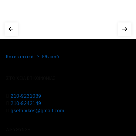
Καταστατικό Γ.Σ. Εθνικού
ΣΤΟΙΧΕΙΑ ΕΠΙΚΟΙΝΩΝΙΑΣ
210-9231039
210-9242149
gsethnikos@gmail.com
ΔΙΕΥΘΥΝΣΗ