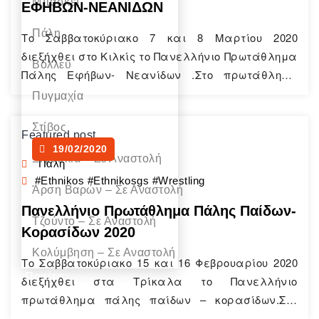
Μπάσκετ
ΕΦΗΒΩΝ-ΝΕΑΝΙΔΩΝ
Πάλη
Το Σαββατοκύριακο 7 και 8 Μαρτίου 2020
διεξήχθει στο Κιλκίς το Πανελλήνιο Πρωτάθλημα
Βόλλευ
Πάλης Εφήβων- Νεανίδων .Στο πρωτάθλημα
συμμετείχε κι ο Σύλλογος μας με τους κάτωθι
Πυγμαχία
αθλητές: Θεοδωρακόπουλος Δήμος (63κ)
Στίβος
Σπηλιώτης δημήτριος (67κ) Βασιλακόπουλος
Featured post
Ανδρέας (72κ) Χρυσάκης Ιωάννης (72κ)
19/02/2020
Ξιφασκία – Σε Αναστολή
Πάλη
Κουτσούκος Θεόδωρος (77κ) Ζεμπερίδης
#ethnikos #ethnikosgs #wrestling
Μενέλαος (77κ) Βέκρη Αικατερίνη (55κ)
Άρση Bαρών – Σε Αναστολή
Βρισκόμαστε στην πολύ ευχάριστη θέση να
Πανελλήνιο Πρωτάθλημα Πάλης Παίδων-
ανακοινώσουμε…
Τζούντο – Σε Αναστολή
Continue Reading
Κορασίδων 2020
Κολύμβηση – Σε Αναστολή
Το Σαββατοκύριακο 15 και 16 Φεβρουαρίου 2020
Πακέτα
διεξήχθει στα Τρίκαλα το Πανελλήνιο
Γυμναστικής
πρωτάθλημα πάλης παίδων – κορασίδων.Στο
Χορηγοί
πρωτάθλημα συμμετείχε το τμήμα πάλης του