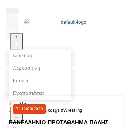
Αρχική
Ο
Σύλλογος
Διοίκηση
Ετικέτα:
#ethnikos #ethnikosgs #wrestling
Παρουσίαση
Ιστορία
Εγκαταστάσεις
Αθλήματα
Πάλη
12/03/2020
#ethnikos #ethnikosgs #wrestling
ΠΑΝΕΛΛΗΝΙΟ ΠΡΩΤΑΘΛΗΜΑ ΠΑΛΗΣ