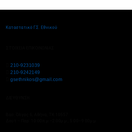
Καταστατικό Γ.Σ. Εθνικού
ΣΤΟΙΧΕΙΑ ΕΠΙΚΟΙΝΩΝΙΑΣ
210-9231039
210-9242149
gsethnikos@gmail.com
ΔΙΕΥΘΥΝΣΗ
Βασ. Όλγας 6, Αθήνα, ΤΚ 10557
Δευτ – Παρ: 10:00π.μ.–2:00μ.μ., 5:00–9:00μ.μ.