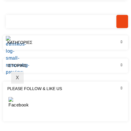
Χώρος
ΕΓΣ με τους κάτωθι αθλητές: Πατούχας Άγγελος
εκδηλώσεων
(55κ.) Θεοδωρακόπουλος Δήμος (65κ.)
Επικοινωνία
Βασιλακόπουλος Ανδρέας (71κ.) Ρουγγέρης
Οδυσσέας (80κ.) Κουτσούκος Θοδωρής (80κ.)
Κότσαρης Δημήτρης (92κ.) Βρισκόμαστε στην
KΑΤΗΓΟΡΊΕΣ
πολύ ευχάριστη θέση να σας ανακοινώσουμε
‘οτι…
Continue Reading
ΙΣΤΟΡΙΚΌ
X
PLEASE FOLLOW & LIKE US